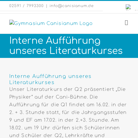
Zum
Engli
02591 / 7993300
|
info@canisianum.de
Inhalt
Webs
springen
Interne Aufführung
unseres Literaturkurses
Zeige
grösseres
Interne Aufführung unseres
Literaturkurses
Bild
Unser Literaturkurs der Q2 präsentiert „Die
Physiker“ auf der Cani-Bühne. Die
Aufführung für die Q1 findet am 16.02. in der
2. + 3. Stunde statt, für die Jahrgangsstufen
9 und EF am 17.02. in der 2.+3. Stunde. Am
18.02. um 19 Uhr dürfen sich Schülerinnen
und Schüler der Q2, Lehrkräfte und