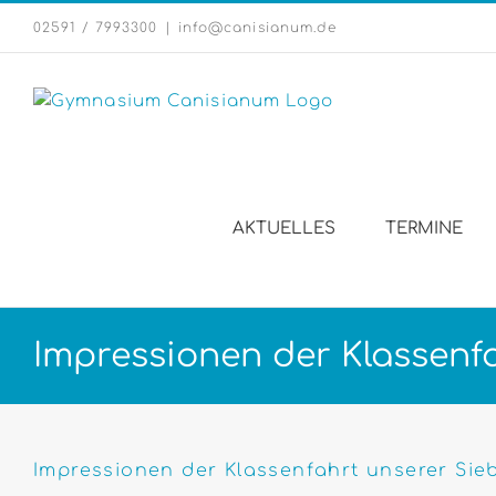
Zum
02591 / 7993300
|
info@canisianum.de
Inhalt
springen
AKTUELLES
TERMINE
Impressionen der Klassenfa
Zeige
grösseres
Impressionen der Klassenfahrt unserer Sieb
Bild