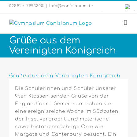
Zum
Engli
02591 / 7993300
|
info@canisianum.de
Inhalt
Webs
springen
Grüße aus dem
Vereinigten Königreich
Zeige
grösseres
Grüße aus dem Vereinigten Königreich
Bild
Die Schülerinnen und Schüler unserer
9ten Klassen senden Grüße von der
Englandfahrt. Gemeinsam haben sie
eine ereignisreiche Woche im Südosten
der Insel verbracht und malerische
sowie historienträchtige Orte wie
Margate und Canterbury besucht. Ein