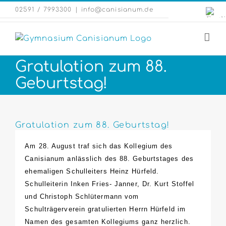
Zum
Engli
02591 / 7993300
|
info@canisianum.de
Inhalt
Webs
springen
Gratulation zum 88.
Geburtstag!
Zeige
grösseres
Gratulation zum 88. Geburtstag!
Bild
Am 28. August traf sich das Kollegium des
Canisianum anlässlich des 88. Geburtstages des
ehemaligen Schulleiters Heinz Hürfeld.
Schulleiterin Inken Fries- Janner, Dr. Kurt Stoffel
und Christoph Schlütermann vom
Schulträgerverein gratulierten Herrn Hürfeld im
Namen des gesamten Kollegiums ganz herzlich.