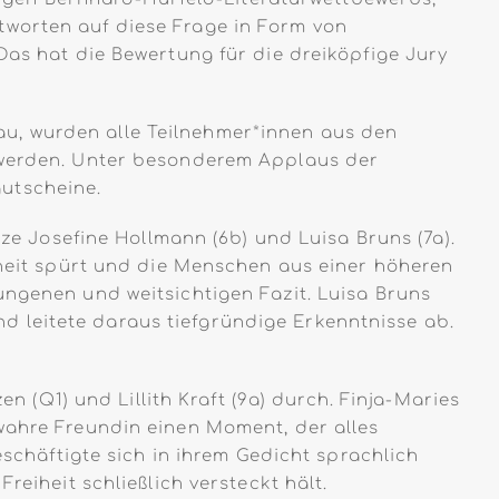
tworten auf diese Frage in Form von
Das hat die Bewertung für die dreiköpfige Jury
u, wurden alle Teilnehmer*innen aus den
u werden. Unter besonderem Applaus der
utscheine.
tze Josefine Hollmann (6b) und Luisa Bruns (7a).
eiheit spürt und die Menschen aus einer höheren
ungenen und weitsichtigen Fazit. Luisa Bruns
 und leitete daraus tiefgründige Erkenntnisse ab.
en (Q1) und Lillith Kraft (9a) durch. Finja-Maries
 wahre Freundin einen Moment, der alles
eschäftigte sich in ihrem Gedicht sprachlich
reiheit schließlich versteckt hält.