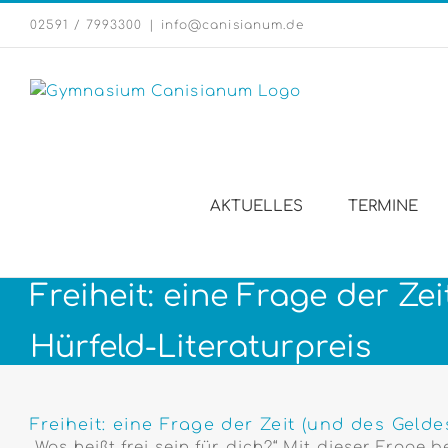
Zum
02591 / 7993300
|
info@canisianum.de
Inhalt
springen
AKTUELLES
TERMINE
Freiheit: eine Frage der Ze
Hürfeld-Literaturpreis
Zeige
grösseres
Freiheit: eine Frage der Zeit (und des Geld
Bild
„Was heißt frei sein für dich?“ Mit dieser Frag