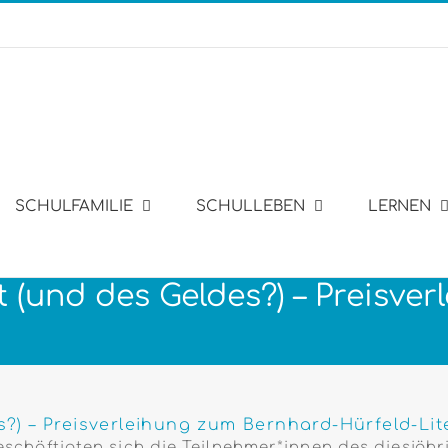
SCHULFAMILIE
SCHULLEBEN
LERNEN
it (und des Geldes?) – Preisv
es?) – Preisverleihung zum Bernhard-Hürfeld-Lit
e beschäftigten sich die Teilnehmer*innen des diesjä