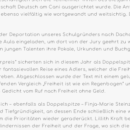
schaft Deutsch am Cani ausgerichtet wurde. Die An
ebenso vielfältig wie wortgewandt und weitsichtig. 
 der Deportation unseres Schulgründers nach Dacha
ie Aula eingeladen, um dort von der Jury geehrt z
n jungen Talenten ihre Pokale, Urkunden und Buchg
urpreis“ sicherten sich in diesem Jahr als Doppelspi
 fantasievollen Reise eines Adlers, welcher die Fr
treben. Abgeschlossen wurde der Text mit einem gel
effenden Vergleich „Freiheit ist wie ein Regenbogen“
m Gedicht vom Ruf nach Freiheit ohne Geld.
ich – ebenfalls als Doppelspitze – Finja-Marie Steinz
d Tiefgründigkeit, an dessen Ende schließlich eine
 die Prioritäten wieder geraderückt. Lillith Kraft b
ndernissen der Freiheit und der Frage, wo sich die F