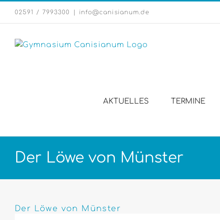
Zum
02591 / 7993300
|
info@canisianum.de
Inhalt
springen
AKTUELLES
TERMINE
Der Löwe von Münster
Zeige
grösseres
Der Löwe von Münster
Bild