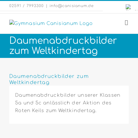
Zum
Engli
02591 / 7993300
|
info@canisianum.de
Inhalt
Webs
springen
Daumenabdruckbilder
zum Weltkindertag
Zeige
grösseres
Daumenabdruckbilder zum
Weltkindertag
Bild
Daumenabdruckbilder unserer Klassen
5a und 5c anlässlich der Aktion des
Roten Keils zum Weltkindertag.