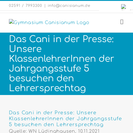
Zum
Engli
02591 / 7993300
|
info@canisianum.de
Inhalt
Webs
springen
Das Cani in der Presse:
Unsere
KlassenlehrerInnen der
Jahrgangsstufe 5
besuchen den
Lehrersprechtag
Zeige
grösseres
Das Cani in der Presse: Unsere
KlassenlehrerInnen der Jahrgangsstufe
Bild
5 besuchen den Lehrersprechtag
Quelle: WN Lüdinghausen, 10.11.2021