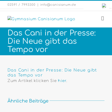
Zum
Engli
02591 / 7993300
|
info@canisianum.de
Inhalt
Webs
springen
Das Cani in der Presse:
Die Neue gibt das
Tempo vor
Zeige
grösseres
Das Cani in der Presse: Die Neue gibt
das Tempo vor
Bild
Zum Artikel klicken Sie
hier
.
Ähnliche Beiträge