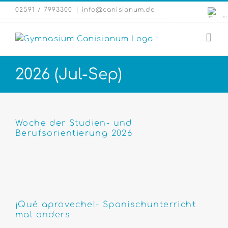
Zum
Engli
02591 / 7993300
|
info@canisianum.de
Inhalt
Webs
springen
2026 (Jul-Sep)
Woche der Studien- und
Berufsorientierung 2026
¡Qué aproveche!- Spanischunterricht
mal anders