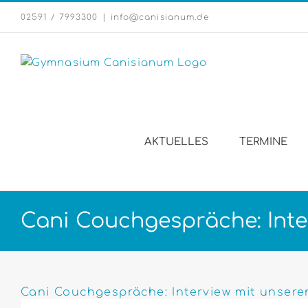
Zum
02591 / 7993300
|
info@canisianum.de
Inhalt
springen
AKTUELLES
TERMINE
Cani Couchgespräche: Inter
Zeige
grösseres
Cani Couchgespräche: Interview mit unserem
Bild