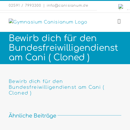
Zum
Engli
02591 / 7993300
|
info@canisianum.de
Inhalt
Webs
springen
Bewirb dich für den
Bundesfreiwilligendienst
am Cani ( Cloned )
Zeige
grösseres
Bewirb dich für den
Bundesfreiwilligendienst am Cani (
Bild
Cloned )
Ähnliche Beiträge