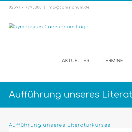
Zum
02591 / 7993300
|
info@canisianum.de
Inhalt
springen
AKTUELLES
TERMINE
Aufführung unseres Litera
Zeige
grösseres
Aufführung unseres Literaturkurses
Bild