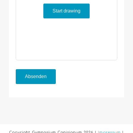
Start drawing
Absenden
Copyright Gymnasium Canisianum 2026 |
Impressum
|