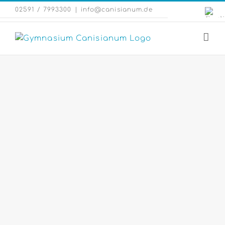
Zum
Engli
02591 / 7993300
|
info@canisianum.de
Inhalt
Webs
springen