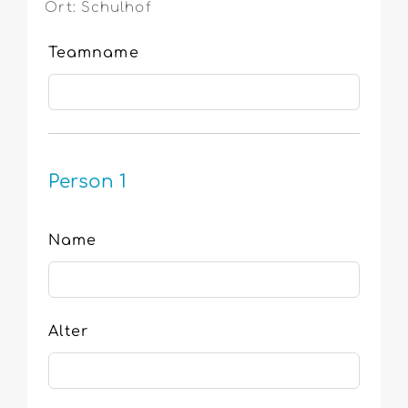
Ort: Schulhof
Leave
Teamname
this
field
blank
Person 1
Name
Alter