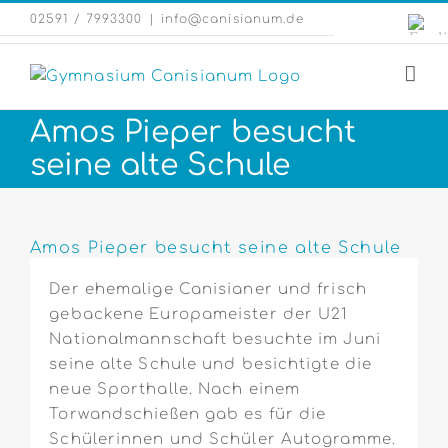
Zum
Engli
02591 / 7993300
|
info@canisianum.de
Inhalt
Webs
springen
Amos Pieper besucht
seine alte Schule
Zeige
grösseres
Amos Pieper besucht seine alte Schule
Bild
Der ehemalige Canisianer und frisch
gebackene Europameister der U21
Nationalmannschaft besuchte im Juni
seine alte Schule und besichtigte die
neue Sporthalle. Nach einem
Torwandschießen gab es für die
Schülerinnen und Schüler Autogramme.