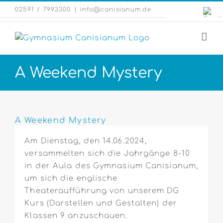
Zum
Engli
02591 / 7993300
|
info@canisianum.de
Inhalt
Webs
springen
A Weekend Mystery
Zeige
grösseres
A Weekend Mystery
Bild
Am Dienstag, den 14.06.2024,
versammelten sich die Jahrgänge 8-10
in der Aula des Gymnasium Canisianum,
um sich die englische
Theateraufführung von unserem DG
Kurs (Darstellen und Gestalten) der
Klassen 9 anzuschauen.